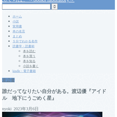
ホーム
小説
実用書
本の名言
まとめ
５分でわかる名作
読書学・読書術
本を読む
本を買う
本を知る
小説を書く
kindle・電子書籍
渡辺優
誰だってなりたい自分がある。渡辺優『アイド
ル 地下にうごめく星』
nyoki
2023年3月6日