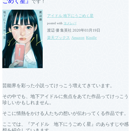
ごめく星』
です！
アイドル 地下にうごめく星
posted with
ヨメレバ
渡辺 優 集英社 2020年03月19日
楽天ブックス
Amazon
Kindle
芸能界を彩った小説ってけっこう増えてきています。
その中でも、地下アイドルに焦点をあてた作品ってけっこう
珍しいかもしれません。
そこに情熱をかける人たちの想いが伝わってくる作品です。
ここでは、『アイドル 地下にうごめく星』のあらすじや感
想を紹介していきます。