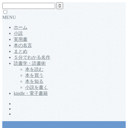
MENU
ホーム
小説
実用書
本の名言
まとめ
５分でわかる名作
読書学・読書術
本を読む
本を買う
本を知る
小説を書く
kindle・電子書籍