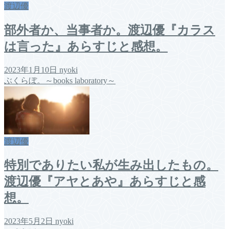
渡辺優
部外者か、当事者か。渡辺優『カラス
は言った』あらすじと感想。
2023年1月10日
nyoki
ぶくらぼ。～books laboratory～
渡辺優
特別でありたい私が生み出したもの。
渡辺優『アヤとあや』あらすじと感
想。
2023年5月2日
nyoki