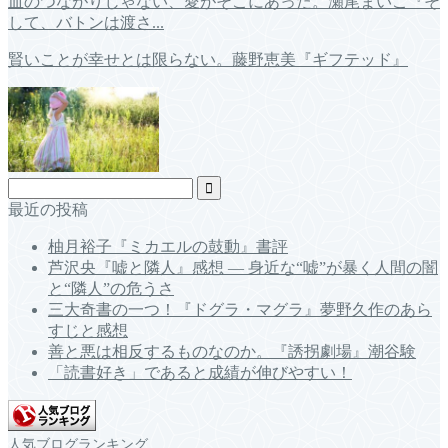
血のつながりじゃない、愛がそこにあった。瀬尾まいこ『そ
して、バトンは渡さ...
賢いことが幸せとは限らない。藤野恵美『ギフテッド』
最近の投稿
柚月裕子『ミカエルの鼓動』書評
芦沢央『嘘と隣人』感想 ― 身近な“嘘”が暴く人間の闇
と“隣人”の危うさ
三大奇書の一つ！『ドグラ・マグラ』夢野久作のあら
すじと感想
善と悪は相反するものなのか。『誘拐劇場』潮谷験
「読書好き」であると成績が伸びやすい！
人気ブログランキング