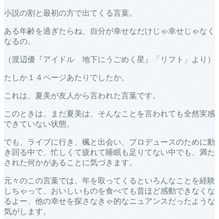
小説の割と最初の方で出てくる言葉。
ある年齢を過ぎたらね、自分が幸せなだけじゃ幸せじゃなく
なるの。
（渡辺優『アイドル 地下にうごめく星』「リフト」より）
たしか１４ページあたりでしたか。
これは、夏美が友人から言われた言葉です。
このときは、まだ夏美は、そんなことを言われても全然実感
できていない状態。
でも、ライブに行き、楓と出会い、プロデュースのために動
き回る中で、忙しくて疲れて睡眠も足りてない中でも、満た
された何かがあることに気づきます。
元々のこの言葉では、年を取ってくるといろんなことを経験
しちゃって、おいしいものを食べても昔ほど感動できなくな
るよー、他の幸せを探さなきゃ的なニュアンスだったような
気がします。