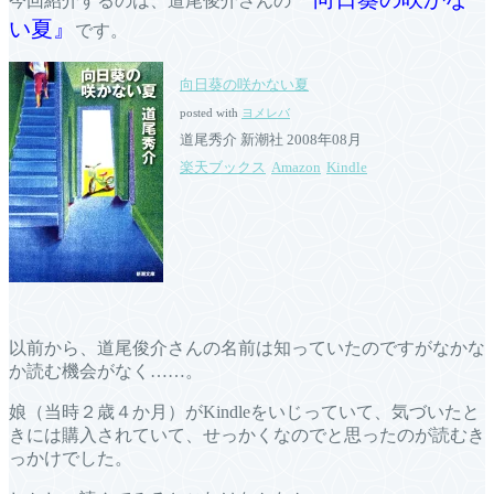
今回紹介するのは、道尾俊介さんの
い夏』
です。
向日葵の咲かない夏
posted with
ヨメレバ
道尾秀介 新潮社 2008年08月
楽天ブックス
Amazon
Kindle
以前から、道尾俊介さんの名前は知っていたのですがなかな
か読む機会がなく……。
娘（当時２歳４か月）がKindleをいじっていて、気づいたと
きには購入されていて、せっかくなのでと思ったのが読むき
っかけでした。