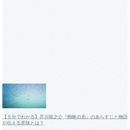
【５分でわかる】芥川龍之介『蜘蛛の糸』のあらすじと物語
が伝える意味とは？