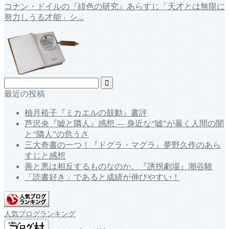
コナン・ドイルの『緋色の研究』あらすじ「天才とは無限に
努力しうる才能」シ...
最近の投稿
柚月裕子『ミカエルの鼓動』書評
芦沢央『嘘と隣人』感想 ― 身近な“嘘”が暴く人間の闇
と“隣人”の危うさ
三大奇書の一つ！『ドグラ・マグラ』夢野久作のあら
すじと感想
善と悪は相反するものなのか。『誘拐劇場』潮谷験
「読書好き」であると成績が伸びやすい！
人気ブログランキング