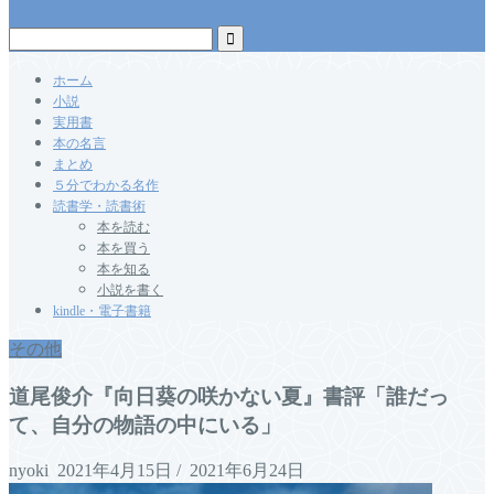
ホーム
小説
実用書
本の名言
まとめ
５分でわかる名作
読書学・読書術
本を読む
本を買う
本を知る
小説を書く
kindle・電子書籍
その他
道尾俊介『向日葵の咲かない夏』書評「誰だっ
て、自分の物語の中にいる」
nyoki
2021年4月15日
/
2021年6月24日