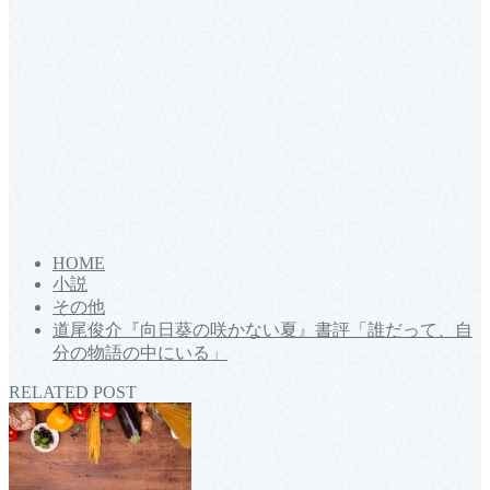
HOME
小説
その他
道尾俊介『向日葵の咲かない夏』書評「誰だって、自
分の物語の中にいる」
RELATED POST