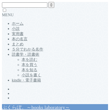
MENU
ホーム
小説
実用書
本の名言
まとめ
５分でわかる名作
読書学・読書術
本を読む
本を買う
本を知る
小説を書く
kindle・電子書籍
ぶくらぼ。～books laboratory～