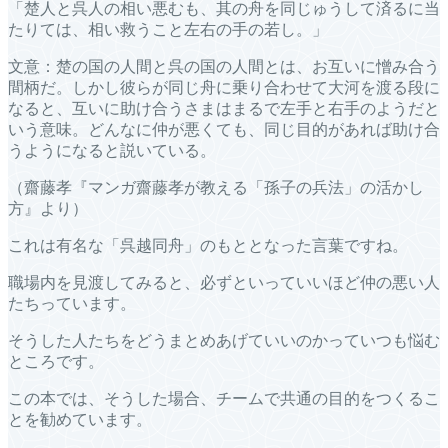
「楚人と呉人の相い悪むも、其の舟を同じゅうして済るに当
たりては、相い救うこと左右の手の若し。」
文意：楚の国の人間と呉の国の人間とは、お互いに憎み合う
間柄だ。しかし彼らが同じ舟に乗り合わせて大河を渡る段に
なると、互いに助け合うさまはまるで左手と右手のようだと
いう意味。どんなに仲が悪くても、同じ目的があれば助け合
うようになると説いている。
（齋藤孝『マンガ齋藤孝が教える「孫子の兵法」の活かし
方』より）
これは有名な「呉越同舟」のもととなった言葉ですね。
職場内を見渡してみると、必ずといっていいほど仲の悪い人
たちっています。
そうした人たちをどうまとめあげていいのかっていつも悩む
ところです。
この本では、そうした場合、チームで共通の目的をつくるこ
とを勧めています。