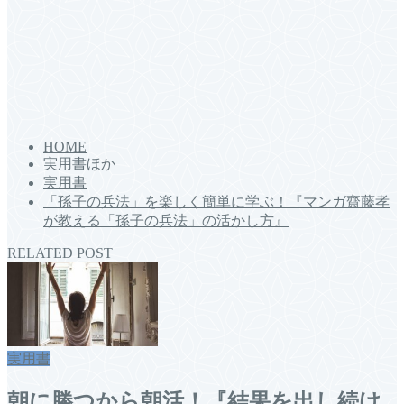
HOME
実用書ほか
実用書
「孫子の兵法」を楽しく簡単に学ぶ！『マンガ齋藤孝
が教える「孫子の兵法」の活かし方』
RELATED POST
実用書
朝に勝つから朝活！『結果を出し続け