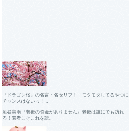
『ドラゴン桜』の名言・名セリフ！「モタモタしてるやつに
チャンスはないっ！...
垣谷美雨『老後の資金がありません』老後は誰にでも訪れ
る！若者こそこれを読...