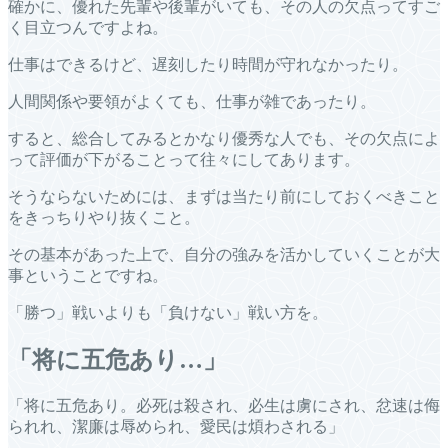
確かに、優れた先輩や後輩がいても、その人の欠点ってすご
く目立つんですよね。
仕事はできるけど、遅刻したり時間が守れなかったり。
人間関係や要領がよくても、仕事が雑であったり。
すると、総合してみるとかなり優秀な人でも、その欠点によ
って評価が下がることって往々にしてあります。
そうならないためには、まずは当たり前にしておくべきこと
をきっちりやり抜くこと。
その基本があった上で、自分の強みを活かしていくことが大
事ということですね。
「勝つ」戦いよりも「負けない」戦い方を。
「将に五危あり…」
「将に五危あり。必死は殺され、必生は虜にされ、忿速は侮
られれ、潔廉は辱められ、愛民は煩わされる」