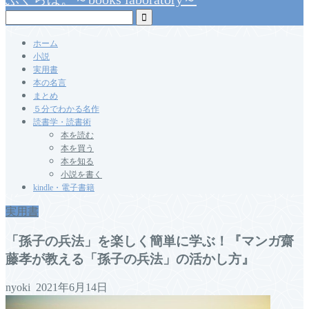
ホーム
小説
実用書
本の名言
まとめ
５分でわかる名作
読書学・読書術
本を読む
本を買う
本を知る
小説を書く
kindle・電子書籍
実用書
「孫子の兵法」を楽しく簡単に学ぶ！『マンガ齋
藤孝が教える「孫子の兵法」の活かし方』
nyoki
2021年6月14日