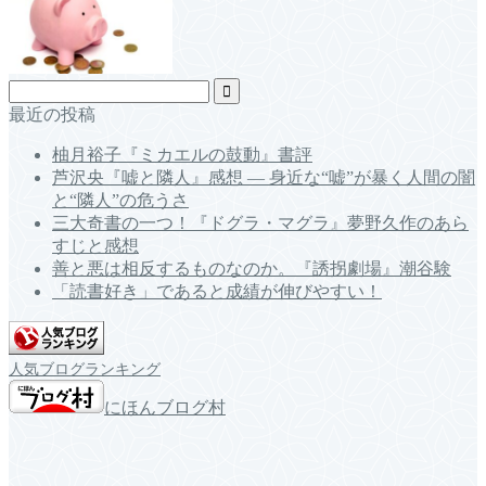
最近の投稿
柚月裕子『ミカエルの鼓動』書評
芦沢央『嘘と隣人』感想 ― 身近な“嘘”が暴く人間の闇
と“隣人”の危うさ
三大奇書の一つ！『ドグラ・マグラ』夢野久作のあら
すじと感想
善と悪は相反するものなのか。『誘拐劇場』潮谷験
「読書好き」であると成績が伸びやすい！
人気ブログランキング
にほんブログ村