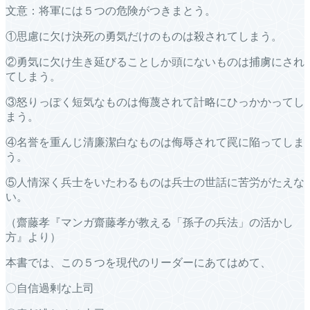
文意：将軍には５つの危険がつきまとう。
①思慮に欠け決死の勇気だけのものは殺されてしまう。
②勇気に欠け生き延びることしか頭にないものは捕虜にされ
てしまう。
③怒りっぽく短気なものは侮蔑されて計略にひっかかってし
まう。
④名誉を重んじ清廉潔白なものは侮辱されて罠に陥ってしま
う。
⑤人情深く兵士をいたわるものは兵士の世話に苦労がたえな
い。
（齋藤孝『マンガ齋藤孝が教える「孫子の兵法」の活かし
方』より）
本書では、この５つを現代のリーダーにあてはめて、
〇自信過剰な上司