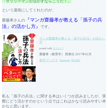
「サラリーマンが活かすならこうだ！」
という漫画にしてくれたのが、
『マンガ齋藤孝が教える「孫子の兵
齋藤孝さんの
法」の活かし方』
です。
マンガ齋藤孝が教える「孫子の兵法」の活かし
方
posted with
ヨメレバ
齋藤孝（教育学） 西東社 2017年02月
楽天ブックス
Amazon
Kindle
私も「孫子の兵法」に関する本はいくつか読みましたが、実
際にどう活かすのかという点ではこれはかなり読みやすい本
かなと思います。