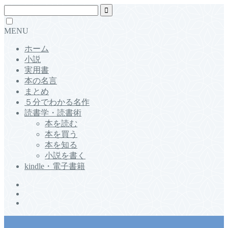
MENU
ホーム
小説
実用書
本の名言
まとめ
５分でわかる名作
読書学・読書術
本を読む
本を買う
本を知る
小説を書く
kindle・電子書籍