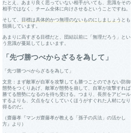
たとえ、あまり良く思っていない相手がいても、意識をその
相手ではなく、チーム全体に向けさせるということですね。
そして、
目標は具体的かつ無理のないものにしましょう
とも
指摘しています。
あまりに高すぎる目標だと、団結以前に「無理だろう」とい
う意識が蔓延してしまいます。
「先づ勝つべからざるを為して」
「先づ勝つべからざるを為して」
文意：まず敵軍が自軍を攻撃しても勝つことのできない防御
態勢をつくりあげ、敵軍が態勢を崩して、自軍が攻撃すれば
勝てる態勢になるのを待ち受ける。つまり、長所をアピール
するよりも、欠点をなくしていくほうがすぐれた人材になり
得るのだ。
（齋藤孝『マンガ齋藤孝が教える「孫子の兵法」の活かし
方』より）