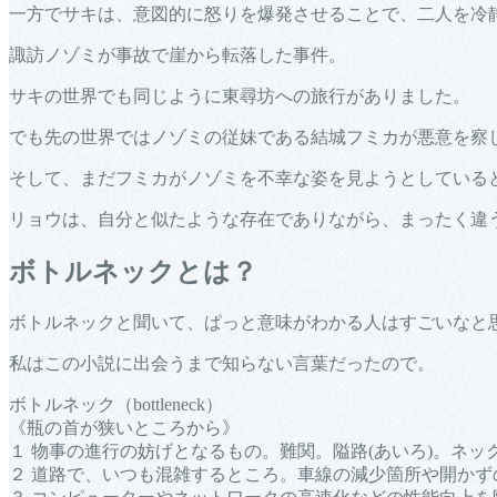
一方でサキは、意図的に怒りを爆発させることで、二人を冷
諏訪ノゾミが事故で崖から転落した事件。
サキの世界でも同じように東尋坊への旅行がありました。
でも先の世界ではノゾミの従妹である結城フミカが悪意を察
そして、まだフミカがノゾミを不幸な姿を見ようとしている
リョウは、自分と似たような存在でありながら、まったく違
ボトルネックとは？
ボトルネックと聞いて、ぱっと意味がわかる人はすごいなと
私はこの小説に出会うまで知らない言葉だったので。
ボトルネック（bottleneck）
《瓶の首が狭いところから》
１ 物事の進行の妨げとなるもの。難関。隘路(あいろ)。ネッ
２ 道路で、いつも混雑するところ。車線の減少箇所や開かず