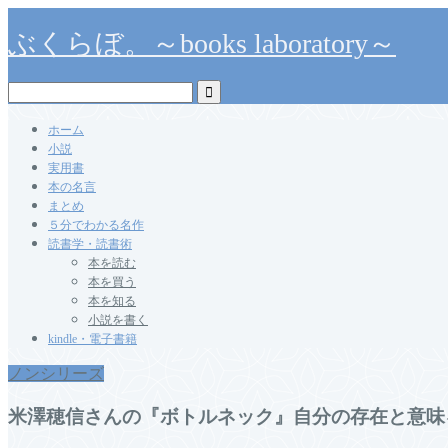
ぶくらぼ。～books laboratory～
ホーム
小説
実用書
本の名言
まとめ
５分でわかる名作
読書学・読書術
本を読む
本を買う
本を知る
小説を書く
kindle・電子書籍
ノンシリーズ
米澤穂信さんの『ボトルネック』自分の存在と意味