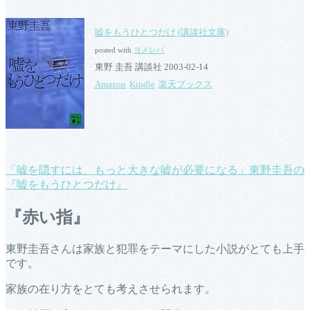
嘘をもうひとつだけ (講談社文庫)
posted with
ヨメレバ
東野 圭吾 講談社 2003-02-14
Amazon
Kindle
楽天ブックス
「嘘を隠すには、もっと大きな嘘が必要になる」東野圭吾の
『嘘をもうひとつだけ』
『赤い指』
東野圭吾さんは家族と犯罪をテーマにした小説がとても上手
です。
家族の在り方をとても考えさせられます。