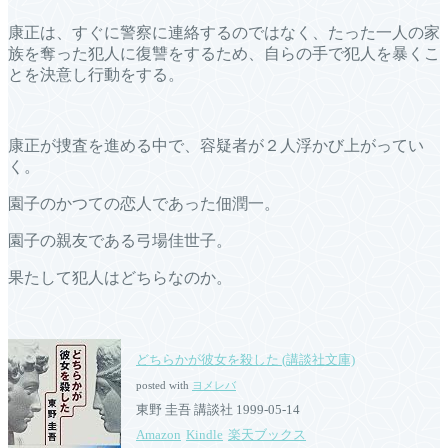
康正は、すぐに警察に連絡するのではなく、たった一人の家
族を奪った犯人に復讐をするため、自らの手で犯人を暴くこ
とを決意し行動をする。
康正が捜査を進める中で、容疑者が２人浮かび上がってい
く。
園子のかつての恋人であった佃潤一。
園子の親友である弓場佳世子。
果たして犯人はどちらなのか。
どちらかが彼女を殺した (講談社文庫)
posted with
ヨメレバ
東野 圭吾 講談社 1999-05-14
Amazon
Kindle
楽天ブックス