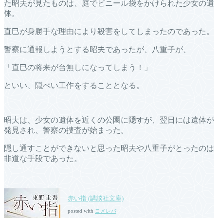
た昭夫が見たものは、庭でビニール袋をかけられた少女の遺
体。
直巳が身勝手な理由により殺害をしてしまったのであった。
警察に通報しようとする昭夫であったが、八重子が、
「直巳の将来が台無しになってしまう！」
といい、隠ぺい工作をすることとなる。
昭夫は、少女の遺体を近くの公園に隠すが、翌日には遺体が
発見され、警察の捜査が始まった。
隠し通すことができないと思った昭夫や八重子がとったのは
非道な手段であった。
赤い指 (講談社文庫)
posted with
ヨメレバ