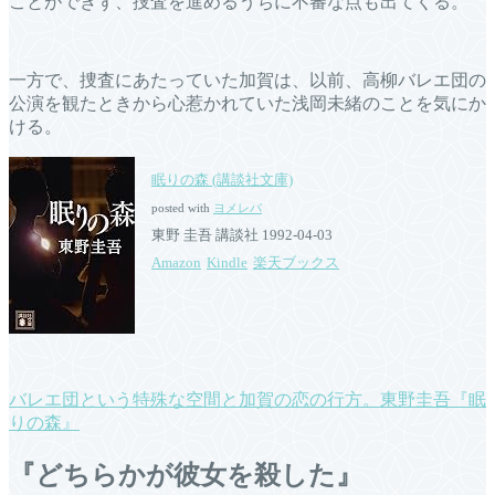
ことができず、捜査を進めるうちに不審な点も出てくる。
一方で、捜査にあたっていた加賀は、以前、高柳バレエ団の
公演を観たときから心惹かれていた浅岡未緒のことを気にか
ける。
眠りの森 (講談社文庫)
posted with
ヨメレバ
東野 圭吾 講談社 1992-04-03
Amazon
Kindle
楽天ブックス
バレエ団という特殊な空間と加賀の恋の行方。東野圭吾『眠
りの森』
『どちらかが彼女を殺した』