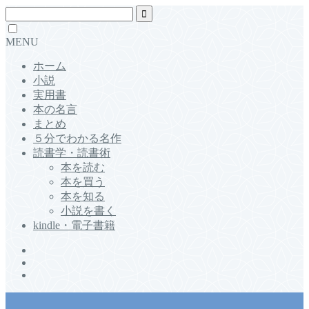
MENU
ホーム
小説
実用書
本の名言
まとめ
５分でわかる名作
読書学・読書術
本を読む
本を買う
本を知る
小説を書く
kindle・電子書籍