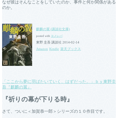
なぜ彼はそんなことをしていたのか、事件と何か関係がある
のか。
麒麟の翼 (講談社文庫)
posted with
ヨメレバ
東野 圭吾 講談社 2014-02-14
Amazon
Kindle
楽天ブックス
「ここから夢に羽ばたいていく、はずだった。」ｂｙ東野圭
吾『麒麟の翼』
『祈りの幕が下りる時』
さて、ついに＜加賀恭一郎＞シリーズの１０作目です。