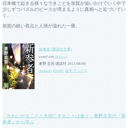
日本橋で起きる様々なできごとを加賀が追いかけていく中で
少しずつパズルのピースが埋まるように真相へと近づいてい
く。
加賀の鋭い視点と人情が溢れた一冊。
新参者 (講談社文庫)
posted with
ヨメレバ
東野 圭吾 講談社 2013-08-09
Amazon
Kindle
楽天ブックス
「かわいがることと大切にすることは違う」東野圭吾の『新
参者』から学ぶ