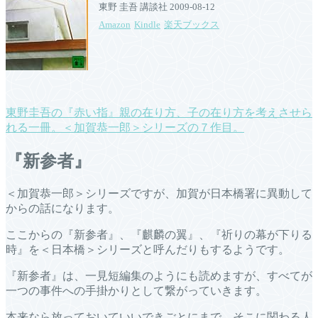
東野 圭吾 講談社 2009-08-12
Amazon
Kindle
楽天ブックス
東野圭吾の『赤い指』親の在り方、子の在り方を考えさせら
れる一冊。＜加賀恭一郎＞シリーズの７作目。
『新参者』
＜加賀恭一郎＞シリーズですが、加賀が日本橋署に異動して
からの話になります。
ここからの『新参者』、『麒麟の翼』、『祈りの幕が下りる
時』を＜日本橋＞シリーズと呼んだりもするようです。
『新参者』は、一見短編集のようにも読めますが、すべてが
一つの事件への手掛かりとして繋がっていきます。
本来なら放っておいていいできごとにまで、そこに関わる人