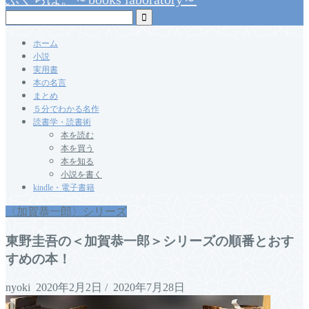
ホーム
小説
実用書
本の名言
まとめ
５分でわかる名作
読書学・読書術
本を読む
本を買う
本を知る
小説を書く
kindle・電子書籍
〈加賀恭一郎〉シリーズ
東野圭吾の＜加賀恭一郎＞シリーズの順番とおす
すめの本！
nyoki
2020年2月2日
/
2020年7月28日