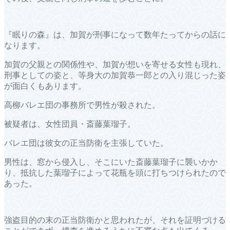
『眠りの森』は、加賀が刑事になって数年たってからの話に
なります。
加賀の父親との関係性や、加賀が想いを寄せる女性も現れ、
刑事としての姿と、等身大の加賀恭一郎との入り混じった姿
が面白くもあります。
高柳バレエ団の事務所で男性が殺された。
被疑者は、女性団員・斎藤葉瑠子。
バレエ団は彼女の正当防衛を主張していた。
男性は、窓から侵入し、そこにいた斎藤葉瑠子に襲いかか
り、抵抗した葉瑠子によって花瓶を頭に打ちつけられたので
あった。
強盗目的の末の正当防衛かと思われたが、それを証明づける