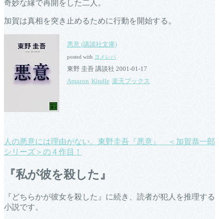
奇妙な縁で再開をした二人。
加賀は真相を突き止めるために行動を開始する。
悪意 (講談社文庫)
posted with
ヨメレバ
東野 圭吾 講談社 2001-01-17
Amazon
Kindle
楽天ブックス
人の悪意には理由がない。東野圭吾『悪意』 ＜加賀恭一郎
シリーズ＞の４作目！
『私が彼を殺した』
『どちらかが彼女を殺した』に続き、読者が犯人を推理する
小説です。