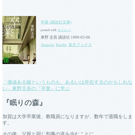
卒業 (講談社文庫)
posted with
ヨメレバ
東野 圭吾 講談社 1989-05-08
Amazon
Kindle
楽天ブックス
「価値ある嘘というものも、あるいは存在するのかもしれな
い」東野圭吾の『卒業』に学ぶ
『眠りの森』
加賀は大学卒業後、教職員になりますが、数年で退職をしま
す。
その後、父親と同じ刑事の道を歩むことに。