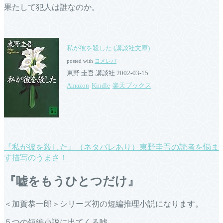
果たして犯人は誰なのか。
私が彼を殺した (講談社文庫)
posted with
ヨメレバ
東野 圭吾 講談社 2002-03-15
Amazon
Kindle
楽天ブックス
『私が彼を殺した』（ネタバレあり）東野圭吾の読者を悩ま
す描写のうまさ！
『嘘をもうひとつだけ』
＜加賀恭一郎＞シリーズ初の短編推理小説になります。
５つの短編小説に出てくる嘘。