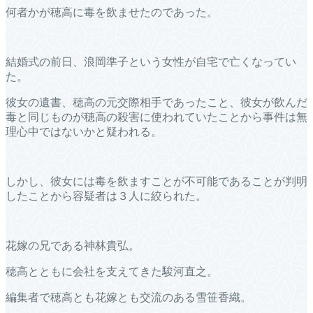
何者かが穂高に毒を飲ませたのであった。
結婚式の前日、浪岡準子という女性が自宅で亡くなってい
た。
彼女の遺書、穂高の元交際相手であったこと、彼女が飲んだ
毒と同じものが穂高の殺害に使われていたことから事件は無
理心中ではないかと疑われる。
しかし、彼女には毒を飲ますことが不可能であることが判明
したことから容疑者は３人に絞られた。
花嫁の兄である神林貴弘。
穂高とともに会社を支えてきた駿河直之。
編集者で穂高とも花嫁とも交流のある雪笹香織。