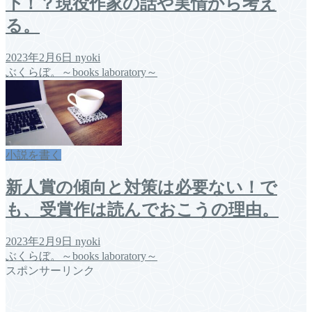
下！？現役作家の話や実情から考え
る。
2023年2月6日
nyoki
ぶくらぼ。～books laboratory～
小説を書く
新人賞の傾向と対策は必要ない！で
も、受賞作は読んでおこうの理由。
2023年2月9日
nyoki
ぶくらぼ。～books laboratory～
スポンサーリンク