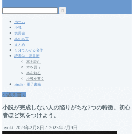
ホーム
小説
実用書
本の名言
まとめ
５分でわかる名作
読書学・読書術
本を読む
本を買う
本を知る
小説を書く
kindle・電子書籍
小説を書く
小説が完成しない人の陥りがちな7つの特徴。初心
者ほど気をつけよう。
nyoki
2023年2月8日
/
2023年2月9日