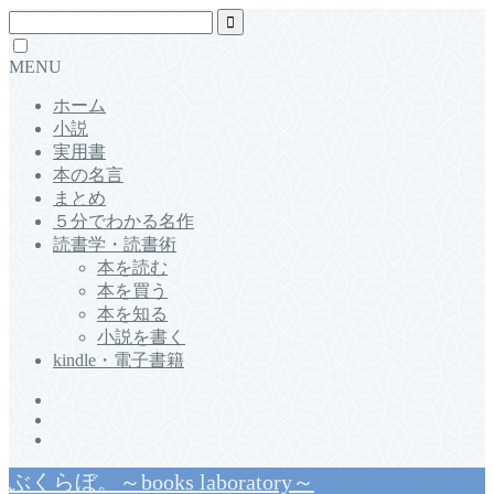
MENU
ホーム
小説
実用書
本の名言
まとめ
５分でわかる名作
読書学・読書術
本を読む
本を買う
本を知る
小説を書く
kindle・電子書籍
ぶくらぼ。～books laboratory～