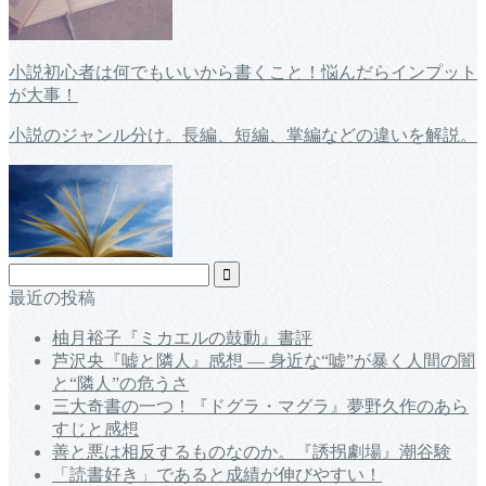
小説初心者は何でもいいから書くこと！悩んだらインプット
が大事！
小説のジャンル分け。長編、短編、掌編などの違いを解説。
最近の投稿
柚月裕子『ミカエルの鼓動』書評
芦沢央『嘘と隣人』感想 ― 身近な“嘘”が暴く人間の闇
と“隣人”の危うさ
三大奇書の一つ！『ドグラ・マグラ』夢野久作のあら
すじと感想
善と悪は相反するものなのか。『誘拐劇場』潮谷験
「読書好き」であると成績が伸びやすい！