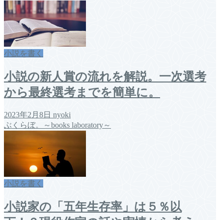
小説を書く
小説の新人賞の流れを解説。一次選考
から最終選考までを簡単に。
2023年2月8日
nyoki
ぶくらぼ。～books laboratory～
小説を書く
小説家の「五年生存率」は５％以