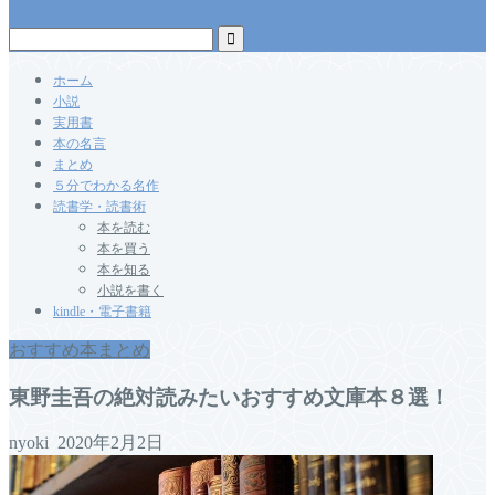
ホーム
小説
実用書
本の名言
まとめ
５分でわかる名作
読書学・読書術
本を読む
本を買う
本を知る
小説を書く
kindle・電子書籍
おすすめ本まとめ
東野圭吾の絶対読みたいおすすめ文庫本８選！
nyoki
2020年2月2日