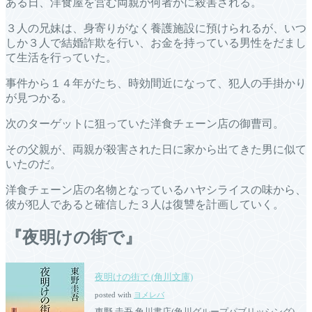
ある日、洋食屋を営む両親が何者かに殺害される。
３人の兄妹は、身寄りがなく養護施設に預けられるが、いつ
しか３人で結婚詐欺を行い、お金を持っている男性をだまし
て生活を行っていた。
事件から１４年がたち、時効間近になって、犯人の手掛かり
が見つかる。
次のターゲットに狙っていた洋食チェーン店の御曹司。
その父親が、両親が殺害された日に家から出てきた男に似て
いたのだ。
洋食チェーン店の名物となっているハヤシライスの味から、
彼が犯人であると確信した３人は復讐を計画していく。
『夜明けの街で』
夜明けの街で (角川文庫)
posted with
ヨメレバ
東野 圭吾 角川書店(角川グループパブリッシング)