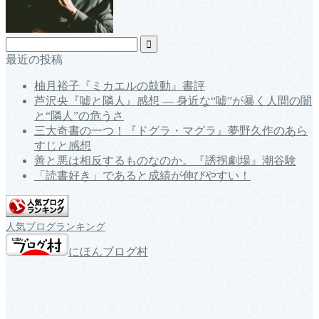
最近の投稿
柚月裕子『ミカエルの鼓動』書評
芦沢央『嘘と隣人』感想 ― 身近な“嘘”が暴く人間の闇
と“隣人”の危うさ
三大奇書の一つ！『ドグラ・マグラ』夢野久作のあら
すじと感想
善と悪は相反するものなのか。『誘拐劇場』潮谷験
「読書好き」であると成績が伸びやすい！
人気ブログランキング
にほんブログ村