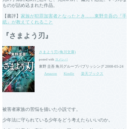
ものが詰め込まれた作品。
【書評】
家族が犯罪加害者となったとき……東野圭吾の『手
紙』が教えてくれること
『さまよう刃』
さまよう刃 (角川文庫)
posted with
ヨメレバ
東野 圭吾 角川グループパブリッシング 2008-05-24
Amazon
Kindle
楽天ブックス
被害者家族の苦悩を描いた小説です。
少年法に守られている少年をどう考えたらいいのか。