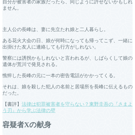
自分が被害者の家族だったら、同じように許せないかもしれ
ません。
主人公の長峰は、妻に先立たれ娘と二人暮らし。
ある花火大会の日、娘が何時になっても帰ってこず、一緒に
出掛けた友人に連絡しても行方がしれない。
警察には誘拐かもしれないと言われるが、しばらくして娘の
遺体が荒川で発見される。
憔悴した長峰の元に一本の密告電話がかかってくる。
それは、娘を殺した犯人の名前と居場所を長峰に伝えるもの
だった。
【書評】
法律は犯罪被害者を守らない？東野圭吾の『さまよ
う刃』から学ぶ法律の壁
容疑者Xの献身