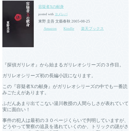
容疑者Xの献身
posted with
ヨメレバ
東野 圭吾 文藝春秋 2005-08-25
Amazon
Kindle
楽天ブックス
『探偵ガリレオ』から始まるガリレオシリーズの３作目。
ガリレオシリーズ初の長編小説になります。
この『容疑者Xの献身』がガリレオシリーズの中でも一番読
みごたえがあります。
ふだんあまり出てこない湯川教授の人間らしさが表れていて
実に面白い！
事件の犯人は最初の３０ページくらいで判明していますが、
どうやって警察の追及を逃れていくのか、トリックの謎がさ