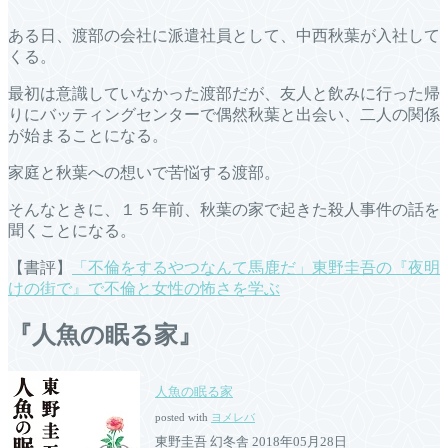
ある日、渡部の会社に派遣社員として、中西秋葉が入社して
くる。
最初は意識していなかった渡部だが、友人と飲みに行った帰
りにバッティングセンターで偶然秋葉と出会い、二人の関係
が始まることになる。
家庭と秋葉への想いで苦悩する渡部。
そんなときに、１５年前、秋葉の家で起きた殺人事件の話を
聞くことになる。
【書評】
「不倫をするやつなんて馬鹿だ」東野圭吾の『夜明
けの街で』で不倫と女性の怖さを学ぶ
『人魚の眠る家』
人魚の眠る家
posted with
ヨメレバ
東野圭吾 幻冬舎 2018年05月28日