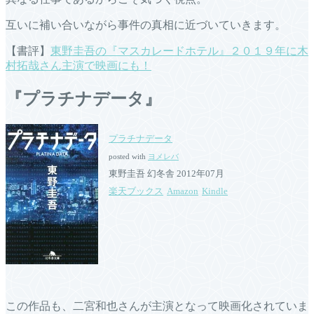
互いに補い合いながら事件の真相に近づいていきます。
【書評】
東野圭吾の『マスカレードホテル』２０１９年に木
村拓哉さん主演で映画にも！
『プラチナデータ』
プラチナデータ
posted with
ヨメレバ
東野圭吾 幻冬舎 2012年07月
楽天ブックス
Amazon
Kindle
この作品も、二宮和也さんが主演となって映画化されていま