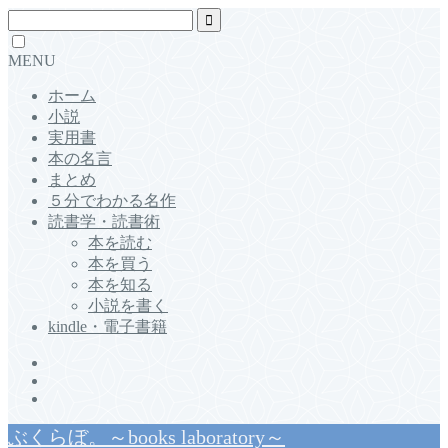
MENU
ホーム
小説
実用書
本の名言
まとめ
５分でわかる名作
読書学・読書術
本を読む
本を買う
本を知る
小説を書く
kindle・電子書籍
ぶくらぼ。～books laboratory～