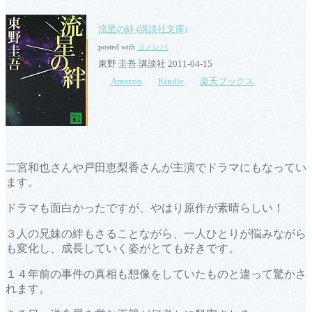
流星の絆 (講談社文庫)
posted with
ヨメレバ
東野 圭吾 講談社 2011-04-15
Amazon
Kindle
楽天ブックス
二宮和也さんや戸田恵梨香さんが主演でドラマにもなってい
ます。
ドラマも面白かったですが、やはり原作が素晴らしい！
３人の兄妹の絆もさることながら、一人ひとりが悩みながら
も変化し、成長していく姿がとても好きです。
１４年前の事件の真相も想像をしていたものと違って驚かさ
れます。