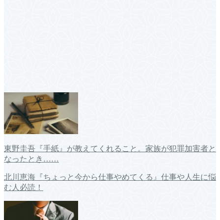
東野圭吾『手紙』が教えてくれること。家族が犯罪加害者と
なったとき……
北川恵海『ちょっと今から仕事やめてくる』仕事や人生に悩
む人必読！