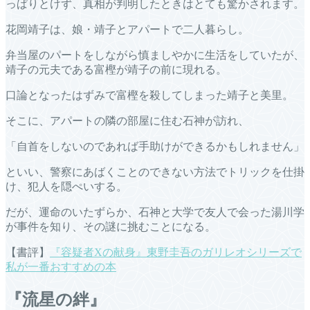
っぱりとけず、真相が判明したときはとても驚かされます。
花岡靖子は、娘・靖子とアパートで二人暮らし。
弁当屋のパートをしながら慎ましやかに生活をしていたが、
靖子の元夫である富樫が靖子の前に現れる。
口論となったはずみで富樫を殺してしまった靖子と美里。
そこに、アパートの隣の部屋に住む石神が訪れ、
「自首をしないのであれば手助けができるかもしれません」
といい、警察にあばくことのできない方法でトリックを仕掛
け、犯人を隠ぺいする。
だが、運命のいたずらか、石神と大学で友人で会った湯川学
が事件を知り、その謎に挑むことになる。
【書評】
『容疑者Xの献身』東野圭吾のガリレオシリーズで
私が一番おすすめの本
『流星の絆』