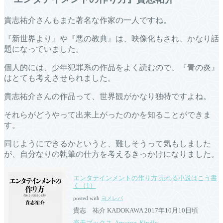
貴志祐介さんもまた著名な作家の一人ですね。
『新世界より』や『悪の教典』は、映像化もされ、かなり話
題になっていました。
個人的には、少年犯罪系の作品をよく読むので、『青の炎』
はとても考えさせられました。
貴志祐介さんの作品って、世界観がかなり独特ですよね。
それらがどうやって出来上がったのかを知ることができま
す。
同じようにできるかというと、難しそうって気もしました
が、自分なりの執筆の仕方を考えるきっかけになりました。
エンタテインメントの作り方 売れる小説はこう書
く（1）
posted with
ヨメレバ
貴志 祐介 KADOKAWA 2017年10月10日頃
楽天ブックス
Amazon
Kindle