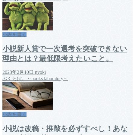
小説を書く
小説新人賞で一次選考を突破できない
理由とは？最低限考えたいこと。
2023年2月10日
nyoki
ぶくらぼ。～books laboratory～
小説を書く
小説は改稿・推敲を必ずすべし！あな