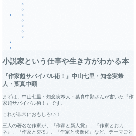
小説家という仕事や生き方がわかる本
『作家超サバイバル術！』中山七里・知念実希
人・葉真中顕
まずは、中山七里・知念実希人・葉真中顕さんが書いた『作
家超サバイバル術！』です。
これが非常におもしろい！
三人の著名な作家が、『作家と新人賞』、『作家とおカ
ネ』、『作家とSNS』、『作家と映像化』など、テーマごと