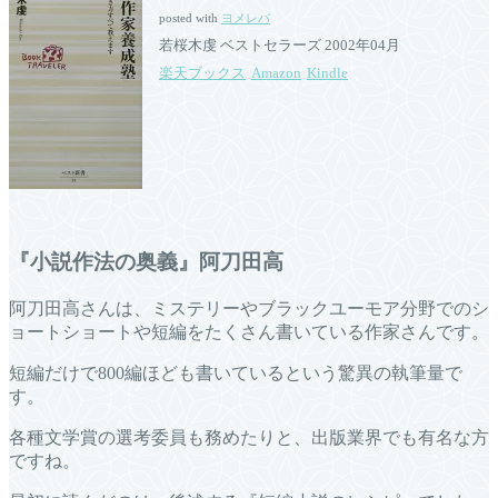
posted with
ヨメレバ
若桜木虔 ベストセラーズ 2002年04月
楽天ブックス
Amazon
Kindle
『小説作法の奥義』阿刀田高
阿刀田高さんは、ミステリーやブラックユーモア分野でのシ
ョートショートや短編をたくさん書いている作家さんです。
短編だけで800編ほども書いているという驚異の執筆量で
す。
各種文学賞の選考委員も務めたりと、出版業界でも有名な方
ですね。