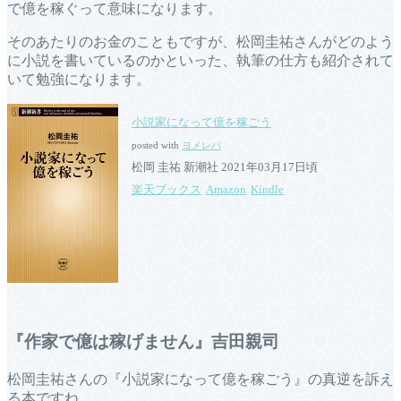
で億を稼ぐって意味になります。
そのあたりのお金のこともですが、松岡圭祐さんがどのよう
に小説を書いているのかといった、執筆の仕方も紹介されて
いて勉強になります。
小説家になって億を稼ごう
posted with
ヨメレバ
松岡 圭祐 新潮社 2021年03月17日頃
楽天ブックス
Amazon
Kindle
『作家で億は稼げません』吉田親司
松岡圭祐さんの『小説家になって億を稼ごう』の真逆を訴え
る本ですね。