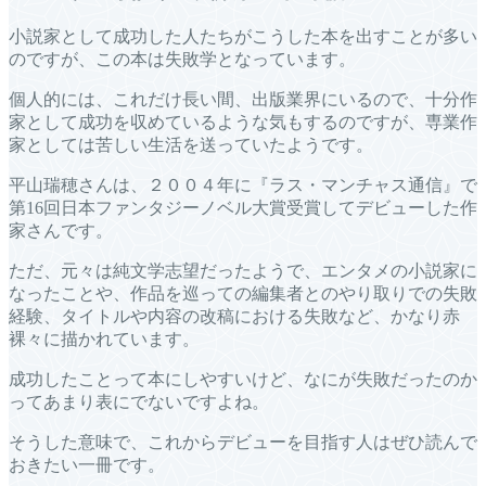
小説家として成功した人たちがこうした本を出すことが多い
のですが、この本は失敗学となっています。
個人的には、これだけ長い間、出版業界にいるので、十分作
家として成功を収めているような気もするのですが、専業作
家としては苦しい生活を送っていたようです。
平山瑞穂さんは、２００４年に『ラス・マンチャス通信』で
第16回日本ファンタジーノベル大賞受賞してデビューした作
家さんです。
ただ、元々は純文学志望だったようで、エンタメの小説家に
なったことや、作品を巡っての編集者とのやり取りでの失敗
経験、タイトルや内容の改稿における失敗など、かなり赤
裸々に描かれています。
成功したことって本にしやすいけど、なにが失敗だったのか
ってあまり表にでないですよね。
そうした意味で、これからデビューを目指す人はぜひ読んで
おきたい一冊です。