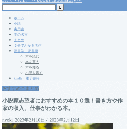
ホーム
小説
実用書
本の名言
まとめ
５分でわかる名作
読書学・読書術
本を読む
本を買う
本を知る
小説を書く
kindle・電子書籍
おすすめ本まとめ
小説家志望者におすすめの本１０選！書き方や作
家の収入、仕事がわかる本。
nyoki
2023年2月10日
/
2023年2月12日