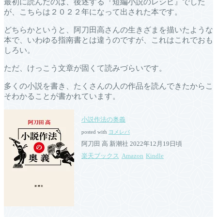
最初に読んだのは、後述する『短編小説のレシピ』でした
が、こちらは２０２２年になって出された本です。
どちらかというと、阿刀田高さんの生きざまを描いたような
本で、いわゆる指南書とは違うのですが、これはこれでおも
しろい。
ただ、けっこう文章が固くて読みづらいです。
多くの小説を書き、たくさんの人の作品を読んできたからこ
そわかることが書かれています。
小説作法の奥義
posted with
ヨメレバ
阿刀田 高 新潮社 2022年12月19日頃
楽天ブックス
Amazon
Kindle