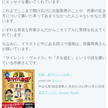
にエッセイを書いてくれています。
これまでここまで開け広げに出版業界のことや、作家の生き
方について書いた本ってあまりなかったんじゃないかなと思
います。
いずれも有名な作家さんだからこそリアルに実情を伝えてく
れています。
ちなみに、イラストと中にある四コマ漫画は、佐藤青南さん
が描いています。
『サイレント・ヴォイス』や『犬を盗む』という小説を書い
ている作家さんです。
作家 超サバイバル術！
posted with
ヨメレバ
中山七里/知念実希人 光文社 2022年12月21日頃
楽天ブックス
Amazon
Kindle