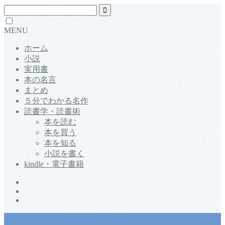
MENU
ホーム
小説
実用書
本の名言
まとめ
５分でわかる名作
読書学・読書術
本を読む
本を買う
本を知る
小説を書く
kindle・電子書籍