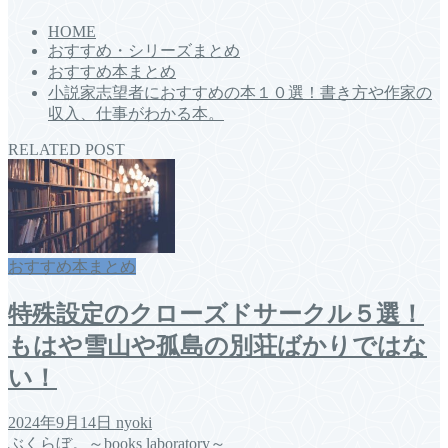
HOME
おすすめ・シリーズまとめ
おすすめ本まとめ
小説家志望者におすすめの本１０選！書き方や作家の
収入、仕事がわかる本。
RELATED POST
おすすめ本まとめ
特殊設定のクローズドサークル５選！
もはや雪山や孤島の別荘ばかりではな
い！
2024年9月14日
nyoki
ぶくらぼ。～books laboratory～