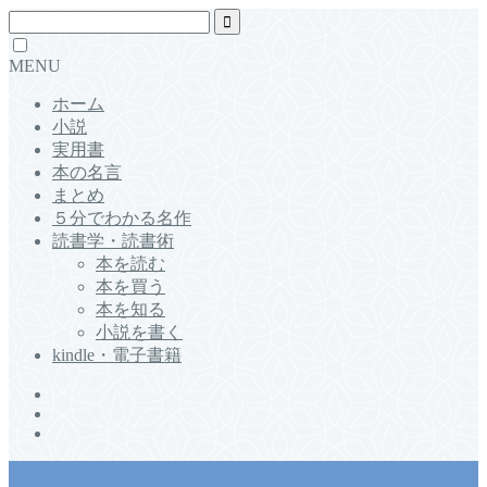
MENU
ホーム
小説
実用書
本の名言
まとめ
５分でわかる名作
読書学・読書術
本を読む
本を買う
本を知る
小説を書く
kindle・電子書籍