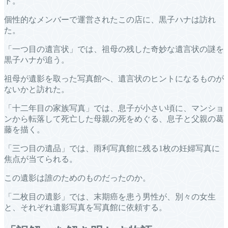
ト。
個性的なメンバーで運営されたこの店に、黒子ハナは訪れ
た。
「一つ目の遺言状」では、祖母の残した奇妙な遺言状の謎を
黒子ハナが追う。
祖母が遺影を取った写真館へ、遺言状のヒントになるものが
ないかと訪れた。
「十二年目の家族写真」では、息子が小さい頃に、マンショ
ンから転落して死亡した母親の死をめぐる、息子と父親の葛
藤を描く。
「三つ目の遺品」では、雨利写真館に残る1枚の妊婦写真に
焦点が当てられる。
この遺影は誰のためのものだったのか。
「二枚目の遺影」では、末期癌を患う男性が、別々の女生
と、それぞれ遺影写真を写真館に依頼する。