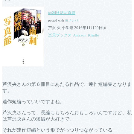
雨利終活写真館
posted with
ヨメレバ
芦沢 央 小学館 2016年11月29日頃
楽天ブックス
Amazon
Kindle
芦沢央さんの第６冊目にあたる作品で、連作短編集となりま
す。
連作短編っていいですよね。
芦沢央さんって、長編ももちろんおもしろいんですけど、私
は芦沢央さんの短編が大好きで。
それが連作短編という形でがっつりつながっている。