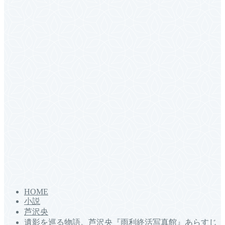
HOME
小説
芦沢央
遺影を巡る物語。芦沢央『雨利終活写真館』あらすじ