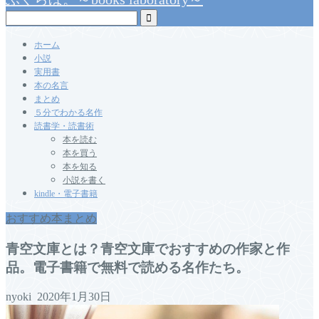
ホーム
小説
実用書
本の名言
まとめ
５分でわかる名作
読書学・読書術
本を読む
本を買う
本を知る
小説を書く
kindle・電子書籍
おすすめ本まとめ
青空文庫とは？青空文庫でおすすめの作家と作
品。電子書籍で無料で読める名作たち。
nyoki
2020年1月30日