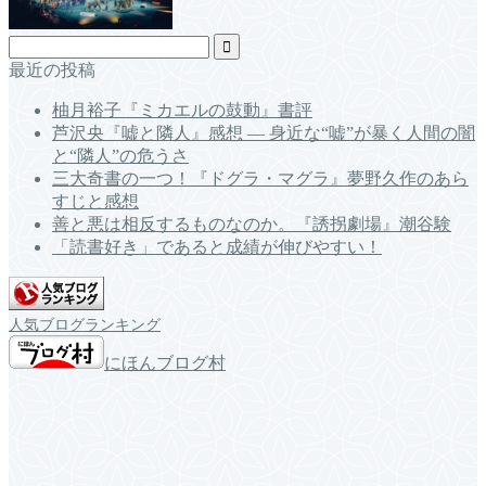
最近の投稿
柚月裕子『ミカエルの鼓動』書評
芦沢央『嘘と隣人』感想 ― 身近な“嘘”が暴く人間の闇
と“隣人”の危うさ
三大奇書の一つ！『ドグラ・マグラ』夢野久作のあら
すじと感想
善と悪は相反するものなのか。『誘拐劇場』潮谷験
「読書好き」であると成績が伸びやすい！
人気ブログランキング
にほんブログ村