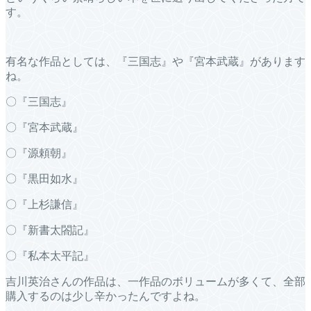
す。
有名な作品としては、『三国志』や『宮本武蔵』があります
ね。
〇『三国志』
〇『宮本武蔵』
〇『源頼朝』
〇『黒田如水』
〇『上杉謙信』
〇『新書太閤記』
〇『私本太平記』
吉川英治さんの作品は、一作品のボリュームが多くて、全部
購入するのは少し辛かったんですよね。