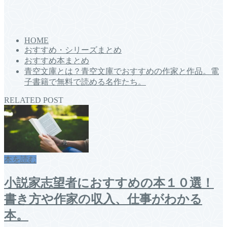
HOME
おすすめ・シリーズまとめ
おすすめ本まとめ
青空文庫とは？青空文庫でおすすめの作家と作品。電
子書籍で無料で読める名作たち。
RELATED POST
本を読む
小説家志望者におすすめの本１０選！
書き方や作家の収入、仕事がわかる
本。