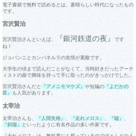
電子書籍で無料で読めるとは、素晴らしい時代になったもの
です。
宮沢賢治
『銀河鉄道の夜』
宮沢賢治さんといえば、
です
ね！
ジョバンニとカンパネルラの友情が素敵です。
大学生の頃まで読んだことがなくて、当時好きだったアーテ
ィストの曲で興味を持って手に取ったのがきっかけでした。
宮沢賢治さんだと
『アメニモマケズ』
や短編の
『よだかの
星』
も人気があります。
太宰治
太宰治さんも、
『人間失格』
、
『走れメロス』
、
『嘘』
、
『斜陽』
といったように有名作品の多い作家です。
『走れメロス』は、教科書にも載っているのでほとんどの人