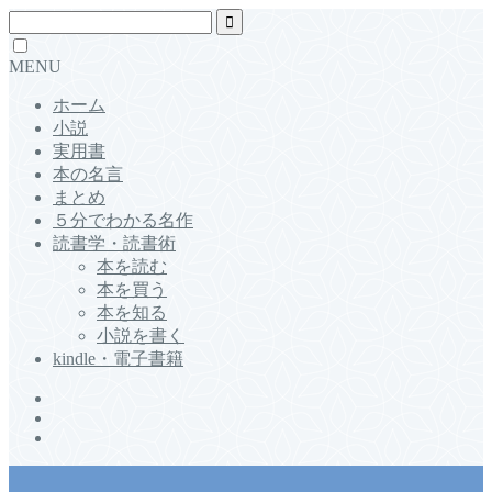
MENU
ホーム
小説
実用書
本の名言
まとめ
５分でわかる名作
読書学・読書術
本を読む
本を買う
本を知る
小説を書く
kindle・電子書籍