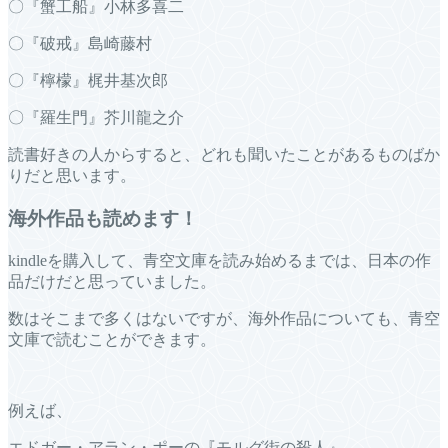
〇『蟹工船』小林多喜二
〇『破戒』島崎藤村
〇『檸檬』梶井基次郎
〇『羅生門』芥川龍之介
読書好きの人からすると、どれも聞いたことがあるものばか
りだと思います。
海外作品も読めます！
kindleを購入して、青空文庫を読み始めるまでは、日本の作
品だけだと思っていました。
数はそこまで多くはないですが、海外作品についても、青空
文庫で読むことができます。
例えば、
エドガー・アラン・ポーの『モルグ街の殺人』
。