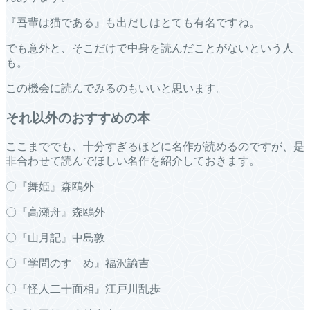
『吾輩は猫である』も出だしはとても有名ですね。
でも意外と、そこだけで中身を読んだことがないという人
も。
この機会に読んでみるのもいいと思います。
それ以外のおすすめの本
ここまででも、十分すぎるほどに名作が読めるのですが、是
非合わせて読んでほしい名作を紹介しておきます。
〇『舞姫』森鴎外
〇『高瀬舟』森鴎外
〇『山月記』中島敦
〇『学問のすゝめ』福沢諭吉
〇『怪人二十面相』江戸川乱歩